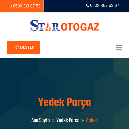
0232 457 53 67
0530 310 87 59
Tog
DESTEK
Yedek Parça
Ana Sayfa
Yedek Parça
Atiker